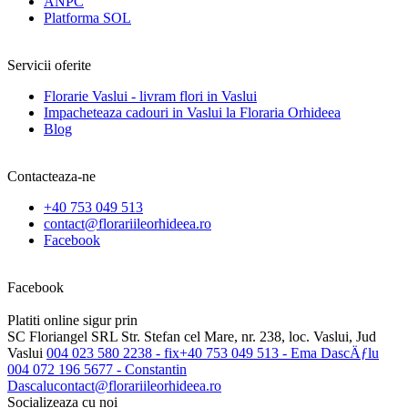
ANPC
Platforma SOL
Servicii oferite
Florarie Vaslui - livram flori in Vaslui
Impacheteaza cadouri in Vaslui la Floraria Orhideea
Blog
Contacteaza-ne
+40 753 049 513
contact@florariileorhideea.ro
Facebook
Facebook
Platiti online sigur prin
SC Floriangel SRL
Str. Stefan cel Mare, nr. 238, loc. Vaslui, Jud
Vaslui
004 023 580 2238 - fix
+40 753 049 513 - Ema DascÄƒlu
004 072 196 5677 - Constantin
Dascalu
contact@florariileorhideea.ro
Socializeaza cu noi