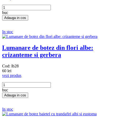
buc
In stoc
Lumanare de botez din flori albe:
crizanteme si gerbera
Cod: lb28
60 lei
vezi produs
buc
In stoc