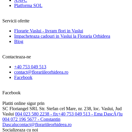
ANPC
Platforma SOL
Servicii oferite
Florarie Vaslui - livram flori in Vaslui
Impacheteaza cadouri in Vaslui la Floraria Orhideea
Blog
Contacteaza-ne
+40 753 049 513
contact@florariileorhideea.ro
Facebook
Facebook
Platiti online sigur prin
SC Floriangel SRL
Str. Stefan cel Mare, nr. 238, loc. Vaslui, Jud
Vaslui
004 023 580 2238 - fix
+40 753 049 513 - Ema DascÄƒlu
004 072 196 5677 - Constantin
Dascalu
contact@florariileorhideea.ro
Socializeaza cu noi