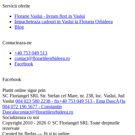
Servicii oferite
Florarie Vaslui - livram flori in Vaslui
Impacheteaza cadouri in Vaslui la Floraria Orhideea
Blog
Contacteaza-ne
+40 753 049 513
contact@florariileorhideea.ro
Facebook
Facebook
Platiti online sigur prin
SC Floriangel SRL
Str. Stefan cel Mare, nr. 238, loc. Vaslui, Jud
Vaslui
004 023 580 2238 - fix
+40 753 049 513 - Ema DascÄƒlu
004 072 196 5677 - Constantin
Dascalu
contact@florariileorhideea.ro
Socializeaza cu noi
Copyright 2010 - 2026 © SC Floriangel SRL Toate drepturile
rezervate
Created by
Bedas
fii si tu online