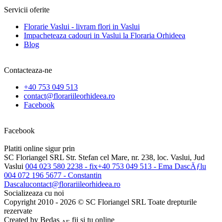
Servicii oferite
Florarie Vaslui - livram flori in Vaslui
Impacheteaza cadouri in Vaslui la Floraria Orhideea
Blog
Contacteaza-ne
+40 753 049 513
contact@florariileorhideea.ro
Facebook
Facebook
Platiti online sigur prin
SC Floriangel SRL
Str. Stefan cel Mare, nr. 238, loc. Vaslui, Jud
Vaslui
004 023 580 2238 - fix
+40 753 049 513 - Ema DascÄƒlu
004 072 196 5677 - Constantin
Dascalu
contact@florariileorhideea.ro
Socializeaza cu noi
Copyright 2010 - 2026 © SC Floriangel SRL Toate drepturile
rezervate
Created by
Bedas
fii si tu online