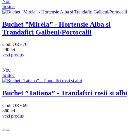
Nou
In stoc
Buchet ”Mirela” - Hortensie Alba si
Trandafiri Galbeni/Portocalii
Cod: ORH70
290 lei
vezi produs
Nou
In stoc
Buchet ”Tatiana” - Trandafiri rosii si albi
Cod: ORH69
860 lei
vezi produs