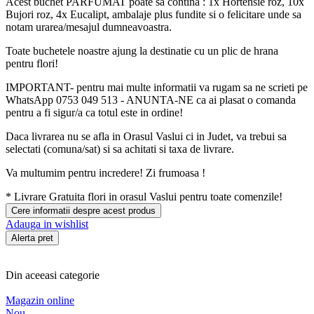
Acest buchet PARFUMAT poate sa contina : 1x Hortensie roz, 10x
Bujori roz, 4x Eucalipt, ambalaje plus fundite si o felicitare unde sa
notam urarea/mesajul dumneavoastra.
Toate buchetele noastre ajung la destinatie cu un plic de hrana
pentru flori!
IMPORTANT- pentru mai multe informatii va rugam sa ne scrieti pe
WhatsApp 0753 049 513 - ANUNTA-NE ca ai plasat o comanda
pentru a fi sigur/a ca totul este in ordine!
Daca livrarea nu se afla in Orasul Vaslui ci in Judet, va trebui sa
selectati (comuna/sat) si sa achitati si taxa de livrare.
Va multumim pentru incredere! Zi frumoasa !
*
Livrare Gratuita
flori in orasul Vaslui pentru toate comenzile!
Cere informatii despre acest produs
Adauga in wishlist
Alerta pret
Din aceeasi categorie
Magazin online
Nou