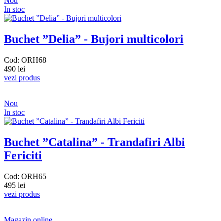
Nou
In stoc
Buchet ”Delia” - Bujori multicolori
Cod: ORH68
490 lei
vezi produs
Nou
In stoc
Buchet ”Catalina” - Trandafiri Albi
Fericiti
Cod: ORH65
495 lei
vezi produs
Magazin online