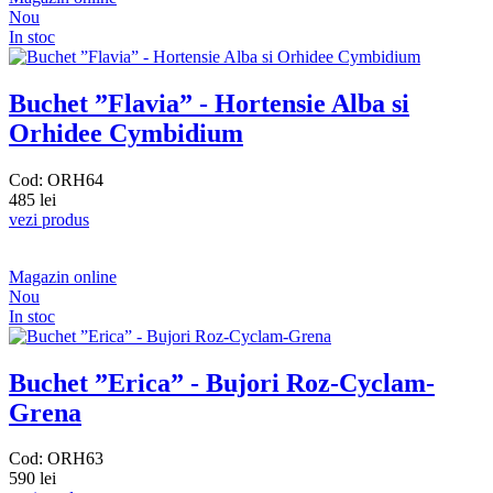
Nou
In stoc
Buchet ”Flavia” - Hortensie Alba si
Orhidee Cymbidium
Cod: ORH64
485 lei
vezi produs
Magazin online
Nou
In stoc
Buchet ”Erica” - Bujori Roz-Cyclam-
Grena
Cod: ORH63
590 lei