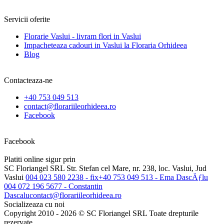
Servicii oferite
Florarie Vaslui - livram flori in Vaslui
Impacheteaza cadouri in Vaslui la Floraria Orhideea
Blog
Contacteaza-ne
+40 753 049 513
contact@florariileorhideea.ro
Facebook
Facebook
Platiti online sigur prin
SC Floriangel SRL
Str. Stefan cel Mare, nr. 238, loc. Vaslui, Jud
Vaslui
004 023 580 2238 - fix
+40 753 049 513 - Ema DascÄƒlu
004 072 196 5677 - Constantin
Dascalu
contact@florariileorhideea.ro
Socializeaza cu noi
Copyright 2010 - 2026 © SC Floriangel SRL Toate drepturile
rezervate