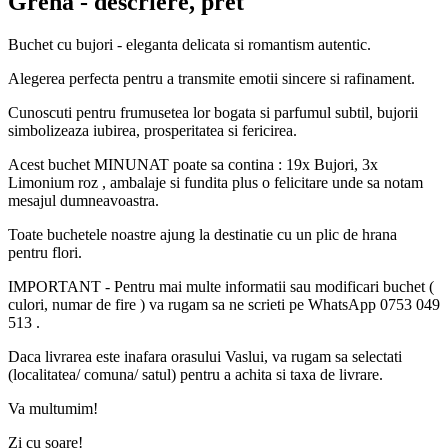
Grena
- descriere, pret
Buchet cu bujori - eleganta delicata si romantism autentic.
Alegerea perfecta pentru a transmite emotii sincere si rafinament.
Cunoscuti pentru frumusetea lor bogata si parfumul subtil, bujorii
simbolizeaza iubirea, prosperitatea si fericirea.
Acest buchet MINUNAT poate sa contina : 19x Bujori, 3x
Limonium roz , ambalaje si fundita plus o felicitare unde sa notam
mesajul dumneavoastra.
Toate buchetele noastre ajung la destinatie cu un plic de hrana
pentru flori.
IMPORTANT - Pentru mai multe informatii sau modificari buchet (
culori, numar de fire ) va rugam sa ne scrieti pe WhatsApp 0753 049
513 .
Daca livrarea este inafara orasului Vaslui, va rugam sa selectati
(localitatea/ comuna/ satul) pentru a achita si taxa de livrare.
Va multumim!
Zi cu soare!