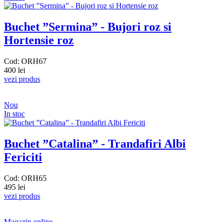
Buchet ”Sermina” - Bujori roz si
Hortensie roz
Cod: ORH67
400 lei
vezi produs
Nou
In stoc
Buchet ”Catalina” - Trandafiri Albi
Fericiti
Cod: ORH65
495 lei
vezi produs
Magazin online