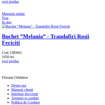
vezi produs
Magazin online
Nou
In stoc
Buchet ”Melania” - Trandafiri Rosii
Fericiti
Cod: ORH61
1050 lei
vezi produs
Floraria Orhideea
Despe noi
Marturii clienti
Intrebari frecvente
Termeni si conditii
Politica de Cookies