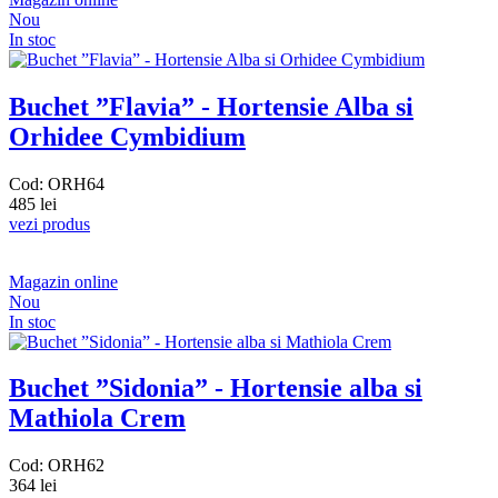
Nou
In stoc
Buchet ”Flavia” - Hortensie Alba si
Orhidee Cymbidium
Cod: ORH64
485 lei
vezi produs
Magazin online
Nou
In stoc
Buchet ”Sidonia” - Hortensie alba si
Mathiola Crem
Cod: ORH62
364 lei