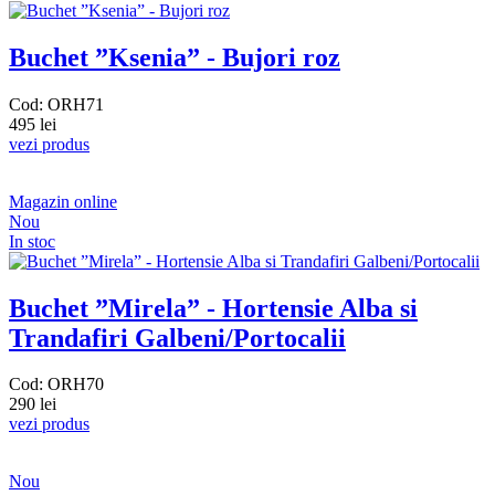
Buchet ”Ksenia” - Bujori roz
Cod: ORH71
495 lei
vezi produs
Magazin online
Nou
In stoc
Buchet ”Mirela” - Hortensie Alba si
Trandafiri Galbeni/Portocalii
Cod: ORH70
290 lei
vezi produs
Nou