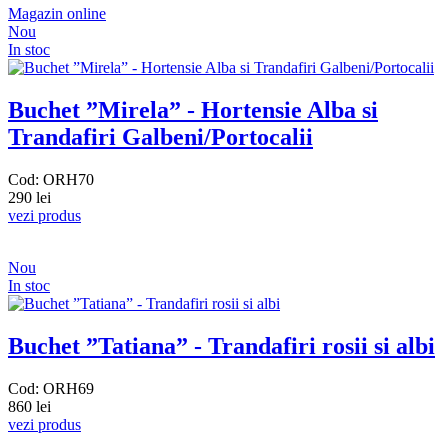
Magazin online
Nou
In stoc
Buchet ”Mirela” - Hortensie Alba si
Trandafiri Galbeni/Portocalii
Cod: ORH70
290 lei
vezi produs
Nou
In stoc
Buchet ”Tatiana” - Trandafiri rosii si albi
Cod: ORH69
860 lei
vezi produs