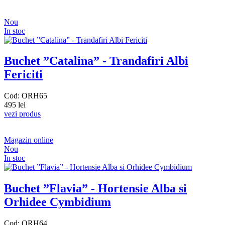
Nou
In stoc
Buchet ”Catalina” - Trandafiri Albi
Fericiti
Cod: ORH65
495 lei
vezi produs
Magazin online
Nou
In stoc
Buchet ”Flavia” - Hortensie Alba si
Orhidee Cymbidium
Cod: ORH64