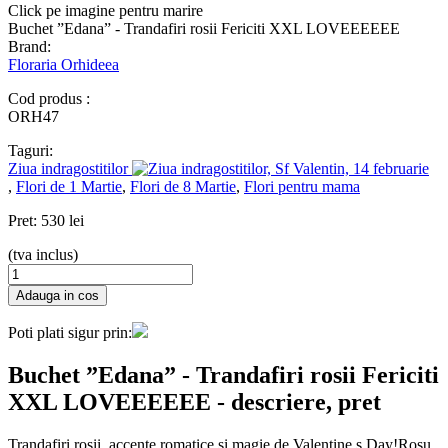
Click pe imagine pentru marire
Buchet ”Edana” - Trandafiri rosii Fericiti XXL
LOVEEEEEE
Brand:
Floraria Orhideea
Cod produs :
ORH47
Taguri:
Ziua indragostitilor
,
Flori de 1 Martie
,
Flori de 8 Martie
,
Flori pentru mama
Pret:
530 lei
(tva inclus)
Poti plati sigur prin:
Buchet ”Edana” - Trandafiri rosii Fericiti
XXL
LOVEEEEEE
- descriere, pret
Trandafiri rosii, accente romatice si magie de Valentine s Day!Rosu