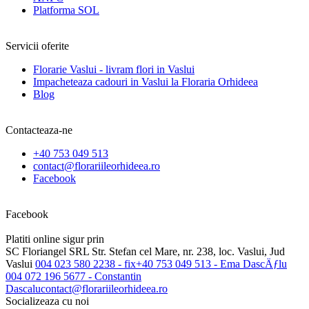
Platforma SOL
Servicii oferite
Florarie Vaslui - livram flori in Vaslui
Impacheteaza cadouri in Vaslui la Floraria Orhideea
Blog
Contacteaza-ne
+40 753 049 513
contact@florariileorhideea.ro
Facebook
Facebook
Platiti online sigur prin
SC Floriangel SRL
Str. Stefan cel Mare, nr. 238, loc. Vaslui, Jud
Vaslui
004 023 580 2238 - fix
+40 753 049 513 - Ema DascÄƒlu
004 072 196 5677 - Constantin
Dascalu
contact@florariileorhideea.ro
Socializeaza cu noi