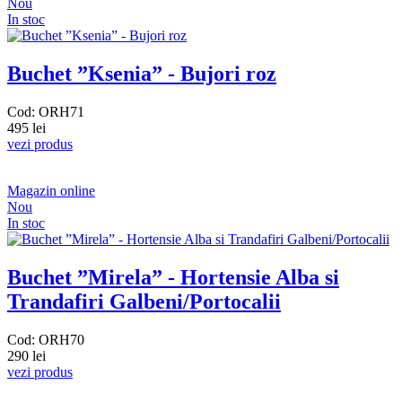
Nou
In stoc
Buchet ”Ksenia” - Bujori roz
Cod: ORH71
495 lei
vezi produs
Magazin online
Nou
In stoc
Buchet ”Mirela” - Hortensie Alba si
Trandafiri Galbeni/Portocalii
Cod: ORH70
290 lei
vezi produs