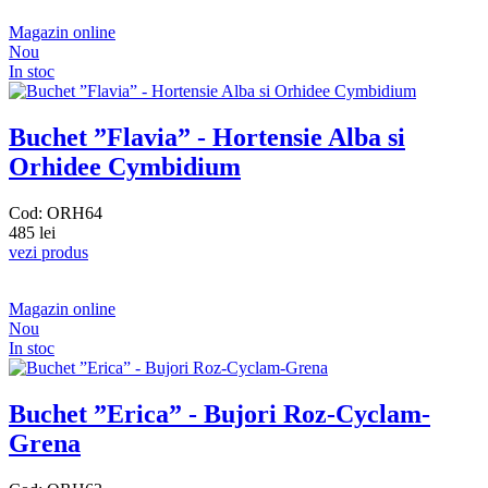
Magazin online
Nou
In stoc
Buchet ”Flavia” - Hortensie Alba si
Orhidee Cymbidium
Cod: ORH64
485 lei
vezi produs
Magazin online
Nou
In stoc
Buchet ”Erica” - Bujori Roz-Cyclam-
Grena