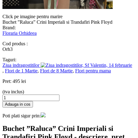
Click pe imagine pentru marire
Buchet ”Raluca” Crini Imperiali si Trandafiri Pink Floyd
Brand:
Floraria Orhideea
Cod produs :
Orh3
Taguri:
Ziua indragostitilor
,
Flori de 1 Martie
,
Flori de 8 Martie
,
Flori pentru mama
Pret:
495 lei
(tva inclus)
Poti plati sigur prin:
Buchet ”Raluca” Crini Imperiali si
Trandafiri Pink Floyd
- descriere, pret