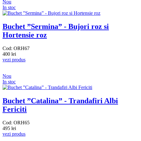
Nou
In stoc
Buchet ”Sermina” - Bujori roz si
Hortensie roz
Cod: ORH67
400 lei
vezi produs
Nou
In stoc
Buchet ”Catalina” - Trandafiri Albi
Fericiti
Cod: ORH65
495 lei
vezi produs