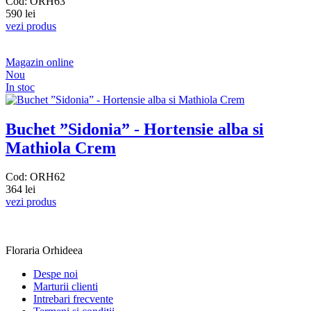
Cod: ORH63
590 lei
vezi produs
Magazin online
Nou
In stoc
Buchet ”Sidonia” - Hortensie alba si
Mathiola Crem
Cod: ORH62
364 lei
vezi produs
Floraria Orhideea
Despe noi
Marturii clienti
Intrebari frecvente